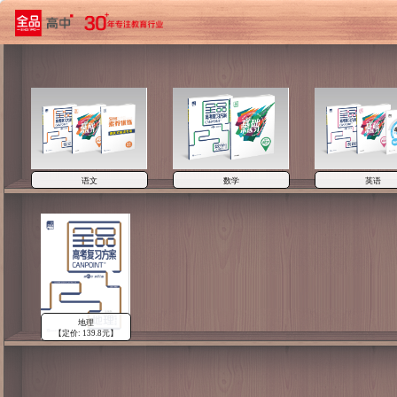
语文
数学
英语
地理
【定价: 139.8元】